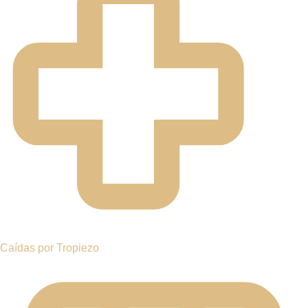
ACCIDENTES DE
MOTOCICLETA
HAWTHORNE, NY
Un abogado de lesiones personales
cerca de usted
Si usted o un ser querido ha sido lesionado en un accidente en
Hawthorne o en cualquier lugar del Condado de Westchester,
puede tener derecho a reclamar la compensación que merece.
No enfrente este momento difícil sin el respaldo legal adecuado.
Un equipo legal apasionado y comprometido está listo para
luchar por su recuperación.