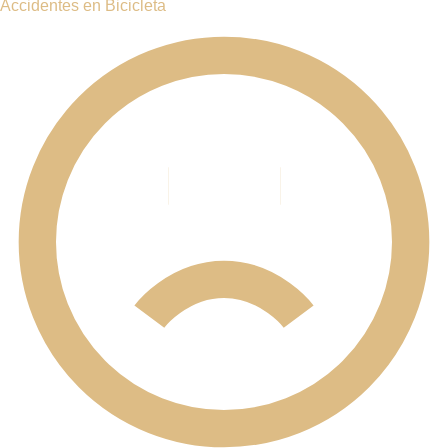
Atendemos a Hawthorne y comunidades
cercanas
CIUDADES Y COMUNIDADES DE NUEVA YORK
Valhalla
Pleasantville
Condado de Westchester
Ossining
Port Chester
White Plains
Yonkers
El Bronx
Condado del Bronx
Condado de Rockland