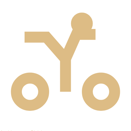
UBICACIÓN ESTRATÉGICA EN EL CONDADO DE
WESTCHESTER
Rose Harper Law está estratégicamente ubicada en
Hawthorne sobre Saw Mill River Road, lo que facilita el
acceso a clientes de todo el Condado de Westchester y la
región circundante. Nuestra oficina se encuentra en 245
Saw Mill River Rd, Suite 106, Hawthorne, NY 10532, con
acceso conveniente desde las principales vías y cerca de
negocios y restaurantes locales.
Ya sea que viaje desde White Plains, Yonkers o cualquier
parte del Condado de Westchester, nuestra oficina es fácil
de alcanzar por Saw Mill River Road. Nos enorgullece
representar a clientes lesionados en toda el área
metropolitana de Nueva York.