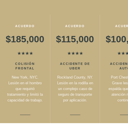
ACUERDO
ACUERDO
ACUE
$185,000
$115,000
$100
★
★
★
★
★
★
★
★
★
★
COLISIÓN
ACCIDENTE DE
ACCIDEN
FRONTAL
UBER
AUT
New York, NYC.
Rockland County, NY.
Port Chest
Lesión en el hombro
Lesión en la rodilla en
Grave les
que requirió
un complejo caso de
espalda que
tratamiento y limitó la
seguro de transporte
atención 
capacidad de trabajo.
por aplicación.
contin