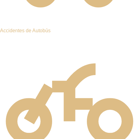
accidentes en NY
Se habla español
📞 Llame para una Consulta Gratuita
O llámenos directamente:
(201) 377-2337
PRINCIPALES
CAUSAS DE
ACCIDENTES
FATALES DE