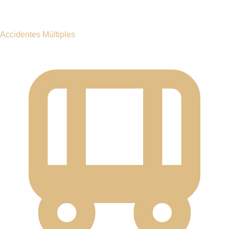
NUEVA YORK · LOS CINCO CONDADOS · ESTADO DE
NY
¿Se lesionó en Nueva York?
Así es como luchamos por usted.
Vea a Rose Harper — su abogada de lesiones personales en
Nueva York — explicar cómo construye y defiende cada caso
en los tribunales de Nueva York. Desde accidentes en la
BQE y la FDR Drive
hasta caídas en Manhattan, ella está de
su lado desde el primer día hasta que la compensación esté
en sus manos.
Consulta gratuita — sin obligación, sin presión
Sin honorarios a menos que ganemos su caso
Atendemos los cinco condados, Long Island y el norte
de NY
Resultados multimillonarios para víctimas de