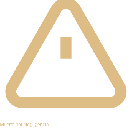
NUESTRA OFICINA EN HAWTHORNE
245 Saw Mill River Rd, Suite 106
Hawthorne, NY 10532
Consultas gratuitas disponibles
Fácilmente accesible por Saw Mill River Road, con
acceso conveniente desde las principales vías del
Condado de Westchester.
Nuestra oficina de lesiones en Hawthorne