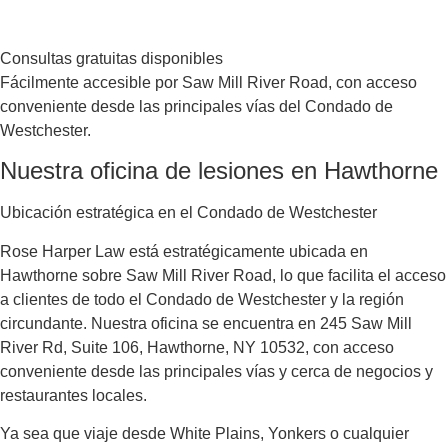
Moto sin registro
36% de los casos fatales en NYC
Fuentes: NHTSA 2023 · NYC DOT / NYPD 2024 · Porter Law Group 2025
Si sufriste un accidente de motocicleta en Nueva York, el tiempo
corre a tu favor — pero solo si actúas rápido.
Llama hoy: 201-377-2337
Asistencia en español
Servimos con orgullo a clientes de habla hispana y a familias
hispanas en todo Nueva York.
Experiencia comprobada