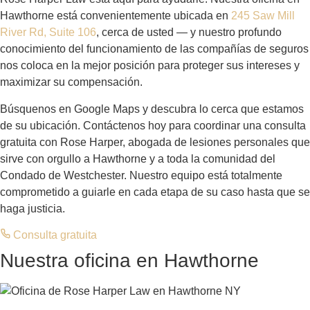
💨
🍺
Exceso de velocidad
Alcohol al volante
Sin tiempo de reacción
Reflejos y juicio reducidos
🚪
🛣️
Apertura de puertas
Vías peligrosas
"Dooring" — peligro urbano frecuente
Baches, señalización deficiente
Si alguna de estas causas provocó tu accidente, puedes tener derecho a
compensación. Llama al
201-377-2337
.
En Nueva York, los motociclistas son
especialmente vulnerables debido al tráfico
constante y a la falta de visibilidad para otros