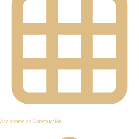
Rose Harper Law está aquí para ayudarle. Nuestra oficina en
Hawthorne está convenientemente ubicada en
245 Saw Mill
River Rd, Suite 106
, cerca de usted — y nuestro profundo
conocimiento del funcionamiento de las compañías de seguros
nos coloca en la mejor posición para proteger sus intereses y
maximizar su compensación.
Búsquenos en Google Maps y descubra lo cerca que estamos
de su ubicación. Contáctenos hoy para coordinar una consulta
gratuita con Rose Harper, abogada de lesiones personales que
sirve con orgullo a Hawthorne y a toda la comunidad del
Condado de Westchester. Nuestro equipo está totalmente
comprometido a guiarle en cada etapa de su caso hasta que se
haga justicia.
Consulta gratuita