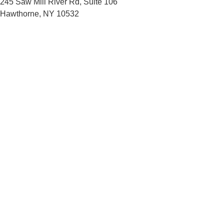
+33%
Aumento de lesiones de
motociclistas en NYC
en 2024 vs. año
anterior
Factores presentes en accidentes fatales de moto en Nueva
York (2023)
Exceso de velocidad
36% de fatalidades
Sin licencia válida
34% de casos fatales
Alcohol al volante
28% de fatalidades
Distracción del conductor
Factor en 12,190 choques en NYC
No ceder el paso
4,682 choques en NYC