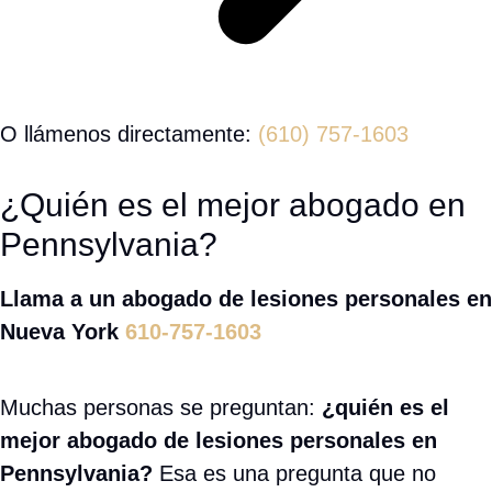
éticamente correcto hacerlo. Sin embargo,
nuestras reseñas y testimonios hablan por sí
solos.
Con más de
140 reseñas en Google y una
calificación de 5 estrellas
en nuestros perfiles,
podemos decir con confianza que en Rose Harper
Law nuestros clientes han quedado satisfechos
con nuestro trabajo. La atención personalizada y
el compromiso de luchar por la compensación que
mereces son lo que nos distingue.
Además, nos enorgullece ser un despacho que
habla español
y atiende a toda la comunidad
hispana.