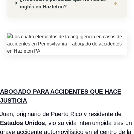
ciudad. Además de perder su vehículo, Juan
enfrentó el deterioro de su salud y una profunda
ansiedad por la carga económica que esto
representaba. Al desconocer sus derechos legales
en el estado, se sintió vulnerable y desorientado.
Gracias a la recomendación de un amigo, Juan
acudió a
Rose Harper Law
, donde encontró un
equipo que habla su idioma. Nuestro enfoque se
centró en tres pilares:
Atención en Español:
Eliminamos las
barreras lingüísticas con asesoría experta en
su lengua materna.
Resultados Integrales:
Obtuvimos una
generosa compensación económica
, la