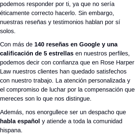
Recuerda que la
consulta
es completamente
gratuita
. Llámanos hoy mismo y descubre por
qué
Rose Harper Law
es uno de los bufetes de
abogados de lesiones personales mejor
calificados en Parsippany.
PREGUNTAS FRECUENTES
¿Preguntas Sobre Su
Caso de
Accidente en Hazleton
? Tenemos
Respuestas.