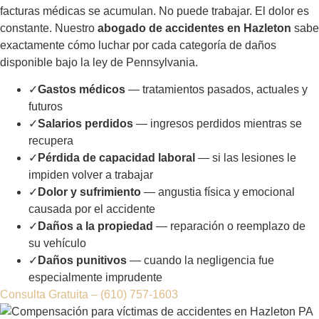
caso a juicio si es necesario.
Usted merece la máxima
compensación. Nosotros no aceptamos menos.
Conozca nuestro equipo de abogados en PA →
📞 Hable con un Abogado en Hazleton Ahora
LO QUE PUEDE RECUPERAR
Lo que Su
Reclamo por
Accidente en Hazleton, PA
Puede Ganar
Un accidente puede cambiar su vida en segundos. Las