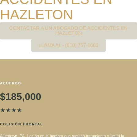
HAZLETON
CONTACTAR A UN ABOGADO DE ACCIDENTES EN
HAZLETON
LLAMA AL - (610) 757-1603
ACUERDO
$185,000
★
★
★
★
COLISIÓN FRONTAL