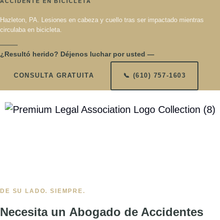
camión en autopista.
ACUERDO
$75,000
★
★
★
★
ACCIDENTE EN BICICLETA
Hazleton, PA. Lesiones en cabeza y cuello tras ser impactado
mientras circulaba en bicicleta.
¿Resultó herido? Déjenos luchar por usted —
CONSULTA GRATUITA