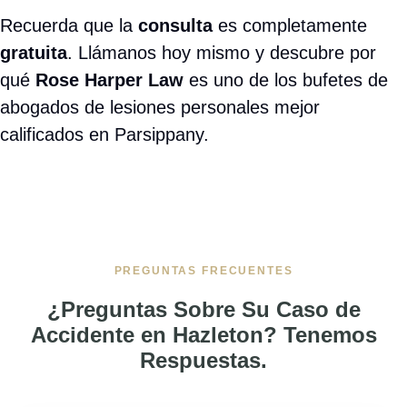
¿Cuánto cuesta contratar un abogado
＋
de accidentes en Hazleton, PA?
¿Cuánto tiempo tengo para presentar
＋
un reclamo por accidente en
Pennsylvania?
¿Qué pasa si el accidente fue
＋
parcialmente mi culpa?
＋
¿Necesito ir a la corte?
¿Atienden a personas que no hablan
＋