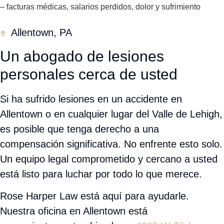
facturas médicas se acumulan. No puede trabajar. El dolor
es constante. Nuestro
abogado de accidentes en Hazleton
sabe exactamente cómo luchar por cada categoría de daños
disponible bajo la ley de Pennsylvania.
Gastos médicos
— tratamientos pasados, actuales y
✓
futuros
Salarios perdidos
— ingresos perdidos mientras se
✓
recupera
Pérdida de capacidad laboral
— si las lesiones le
✓
impiden volver a trabajar
Dolor y sufrimiento
— angustia física y emocional
✓
causada por el accidente
Daños a la propiedad
— reparación o reemplazo de su
✓
vehículo
Daños punitivos
— cuando la negligencia fue
✓
especialmente imprudente