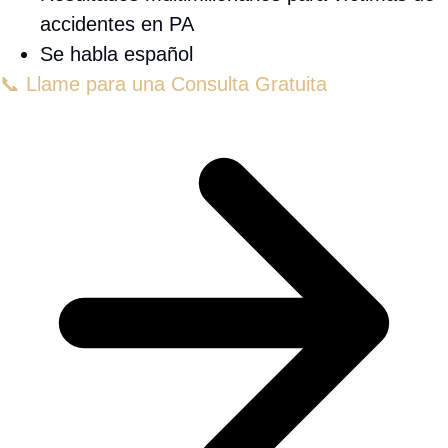
O llámenos directamente:
(610) 757-1603
¿Quién es el mejor abogado en
Pennsylvania?
Llama a un abogado de lesiones personales en
Nueva York
610-757-1603
Muchas personas se preguntan:
¿quién es el
mejor abogado de lesiones personales en
Pennsylvania?
Esa es una pregunta que no
podemos responder por ti, ya que no sería