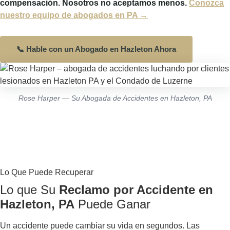
Necesita un
Abogado de
Accidentes en Hazleton
que
Realmente Luche por Usted
Las compañías de seguros tienen ejércitos de ajustadores
y abogados trabajando para minimizar su reclamo desde
el primer día. Cuando usted está lesionado y abrumado,
esa no es una pelea justa — a menos que tenga a Rose
Harper de su lado.
Como
abogado de accidentes en Hazleton, PA
, Rose
Harper construyó su firma con una promesa: luchar
incansablemente por cada persona lesionada que llega a
su puerta. Sin burocracia corporativa. Sin pasarle el caso
a un asistente. Solo representación agresiva y personal,
enfocada completamente en su recuperación y su justicia.
Manejamos cada aspecto de su caso — desde recopilar
evidencia y negociar con las aseguradoras hasta llevar su