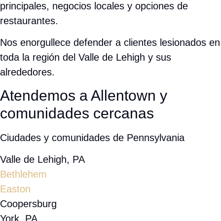
Bethlehem
Easton
Coopersburg
York, PA
Reading
Harrisburg
Lancaster, PA
Philadelphia
Hazleton
Condado de Lehigh