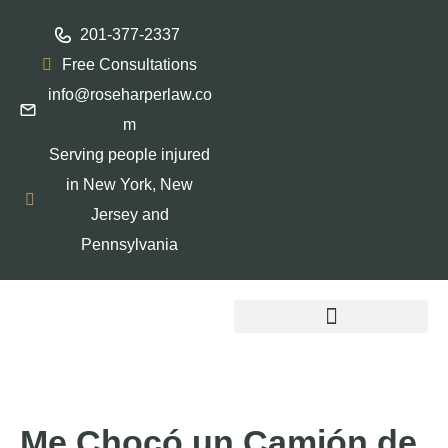
201-377-2337
Free Consultations
info@roseharperlaw.co
m
Serving people injured
in New York, New
Jersey and
Pennsylvania
ABOGADOS QUE HABLAN ESPAÑOL
Me Chocó un Camión de