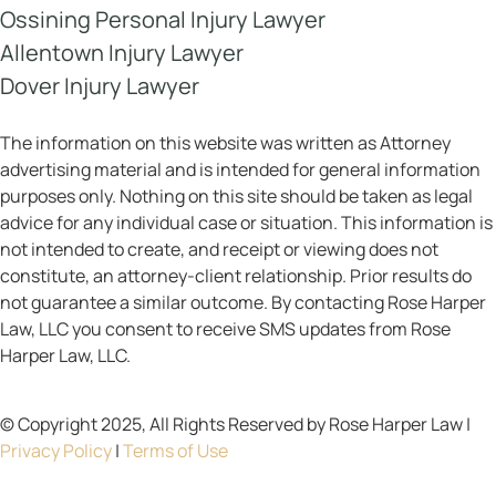
New York
245 Saw Mill River Rd, Ste 106 Hawthorne, NY 10532
Personal Injury Lawyer in New Jersey