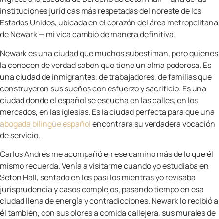
quedaron conmigo para siempre y hoy forman
parte del ADN de mi firma de abogados de
.
lesiones personales Nueva Jersey
Carlos Andrés: Mitad Ecuatoriano,
100% Harper
Mi hijo, Carlos Andrés Harper, nació con la riqueza
de dos culturas en la sangre. Su nombre lo dice
todo: Carlos Andrés — un nombre que suena a
español, que suena a Ecuador, que suena a hogar.
Desde pequeño, me comprometí a que él creciera
conociendo y amando su herencia ecuatoriana
tanto como cualquier otra parte de quien es.