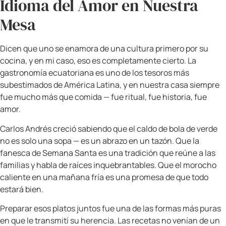
Le hablé de su padre, quien a los 12 años dejó Quito
con una maleta y un sueño, y cruzó el mundo para
construir su vida en el Condado de Westchester,
Nueva York — la misma región donde yo estudié en
Mercy University y donde hoy atendemos a
muchos de nuestros clientes. Le enseñé que esa
historia de valentía y adaptación vive en él, que
lleva en la sangre la determinación de quienes
cruzaron fronteras para darlo todo. Le enseñé que
ser mitad ecuatoriano no era solo un dato en un
formulario — era una forma de estar en el mundo
con más riqueza, más perspectiva y más
compasión.