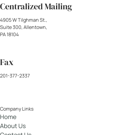
clientes hispanohablantes: recordarles
que su historia importa y que merecen
una representación jurídica de primer
nivel.
No Permita que las
Aseguradoras Minimicen Su
Caso. Exija un Trato Digno en
Su Idioma.
Consulta Legal Gratis • Sin Gastos
Iniciales • Representación 100%
Bilingüe en NJ, NY y PA