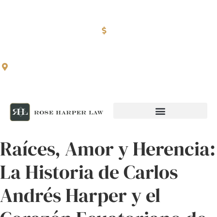
201-377-2337
Free Consultations
info@roseharperlaw.com
Serving people injured in New York, New Jersey and
Pennsylvania
ABOGADOS QUE HABLAN ESPAÑOL
Raíces, Amor y Herencia:
La Historia de Carlos
Andrés Harper y el