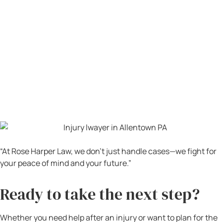
for Justice
y de la
Academy of Truck Accident
Attorneys
, me comprometo con los más altos
estándares de representación legal. Pero más allá
de los títulos y membresías, me comprometo con
algo más personal: tratar a cada cliente como si
fuera parte de mi propia familia. Porque así es
como me enseñaron que se trata a las personas —
con dignidad, con presencia y con corazón.
Un Mensaje para las Familias
Latinas de Newark y Nueva Jersey
Si eres parte de la comunidad latina de Newark, de
Nueva Jersey o del área triestatal, y has sufrido un
accidente o una lesión debido a la conducta