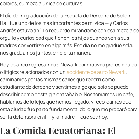
No fue una tarea difícil, porque la cultura
ecuatoriana se impone sola con su belleza.
Crecimos compartiendo la mesa con platos que
cuentan historias: seco de pollo, ceviche costeño,
llapingachos, empanadas de viento, colada
morada en los días de difuntos. Cada comida era
una lección de historia, de geografía, de amor.
Le hablé de los mercados de Otavalo, de la música
andina, de los quipus y las historias de los pueblos
originarios del Ecuador. Le hablé de su abuelo
paterno, originario de Cuenca — esa ciudad
majestuosa del austro ecuatoriano, Patrimonio
Cultural de la Humanidad, conocida por sus
catedrales, sus sombreros de paja toquilla y el
carácter íntegro de su gente.