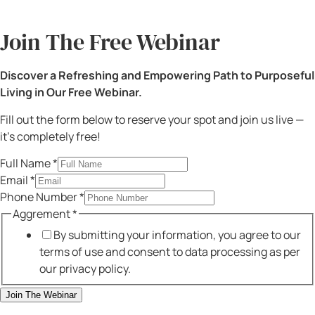
New Jersey
959 US-46, Suite 503 Parsippany, New Jersey 07054
Personal Injury Lawyer in Pennsylvania
Pennsylvania