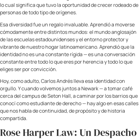
Carlos Andrés me acompañó en ese camino más
de lo que él mismo recuerda. Venía a visitarme
cuando yo estudiaba en Seton Hall, sentado en los
pasillos mientras yo revisaba jurisprudencia y
casos complejos, pasando tiempo en esa ciudad
llena de energía y contradicciones. Newark lo
recibió a él también, con sus olores a comida
callejera, sus murales de colores, su mezcla única
de culturas.
El día de mi graduación de la Escuela de Derecho
de Seton Hall fue uno de los más importantes de mi
vida — y Carlos Andrés estuvo ahí. Lo recuerdo
mirándome con esa mezcla de orgullo y curiosidad
que tienen los hijos cuando ven a sus madres
convertirse en algo más. Ese día no me gradué