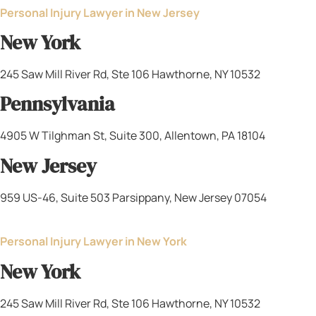
comunidades latinas en Nueva Jersey, Nueva York
y Pensilvania, esos mismos valores guían mi
trabajo diario. Cuando un cliente hispanohablante
llega a mi firma después de sufrir un accidente
devastador en Newark o en el Lehigh Valley, sabe
que no va a encontrar solo una abogada técnica —
va a encontrar a alguien que entiende su cultura,
su idioma, su forma de ver la vida y el verdadero
significado de la justicia familiar.
Criar a un Hijo Bicultural en el Área
Triestatal
Criar a Carlos Andrés como un niño bicultural en el
noreste de los Estados Unidos tuvo sus desafíos y