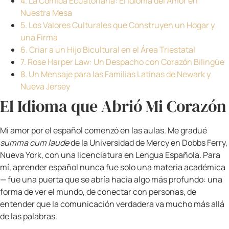
Este artículo es para él. Para Carlos Andrés Harper,
mi hijo mayor, quien lleva en su nombre y en su
alma la historia de dos mundos que encontraron la
manera de fusionarse en algo hermoso.
En este artículo:
1. El Idioma que Abrió Mi Corazón hacia
Latinoamérica
2. Carlos Andrés: Mitad Ecuatoriano, 100%
Harper
3. Newark, Nueva Jersey: La Ciudad que Nos