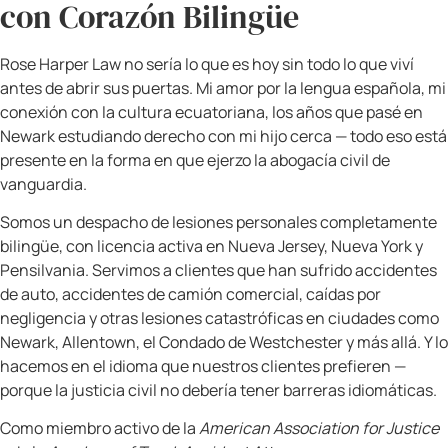
sola: nos graduamos juntos, en cierta manera.
Hoy, cuando regresamos a Newark por motivos
profesionales o litigios relacionados con un
, caminamos por las
accidente de auto Newark
mismas calles que recorrí como estudiante de
derecho y sentimos algo que solo se puede
describir como nostalgia entrañable. Nos tomamos
un café, hablamos de lo lejos que hemos llegado, y
recordamos que esta ciudad fue parte
fundamental de lo que me preparó para ser la
defensora civil — y la madre — que soy hoy.
La Comida Ecuatoriana: El Idioma
del Amor en Nuestra Mesa