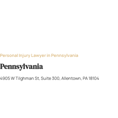
Hoy, como adulto, Carlos Andrés lleva esa
identidad con orgullo. Y cuando volvemos juntos a
Newark — a tomar café cerca del campus de Seton
Hall, a caminar por los barrios que conocí como
estudiante de derecho — hay algo en esas calles
que nos habla de continuidad, de propósito y de
historia compartida.
Rose Harper Law: Un Despacho con
Corazón Bilingüe
Rose Harper Law no sería lo que es hoy sin todo lo
que viví antes de abrir sus puertas. Mi amor por la
lengua española, mi conexión con la cultura
ecuatoriana, los años que pasé en Newark